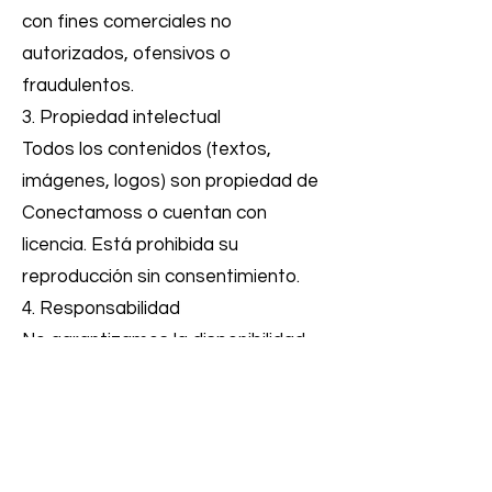
con fines comerciales no
autorizados, ofensivos o
fraudulentos.
3. Propiedad intelectual
Todos los contenidos (textos,
imágenes, logos) son propiedad de
Conectamoss o cuentan con
licencia. Está prohibida su
reproducción sin consentimiento.
4. Responsabilidad
No garantizamos la disponibilidad
continua del sitio. Conectamoss no
se hace responsable de daños
derivados del uso del sitio o
participación en eventos.